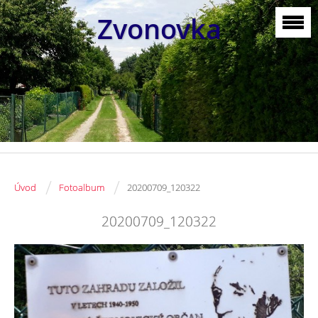
Zvonovka
/
/
Úvod
Fotoalbum
20200709_120322
20200709_120322