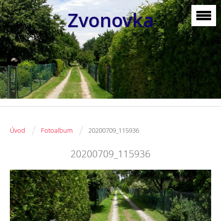
Zvonovka
/
/
Úvod
Fotoalbum
20200709_115936
20200709_115936